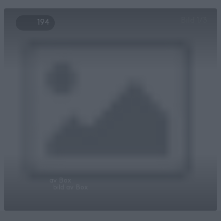
Bild
1
/
3
194
av
Box
bild av
Box