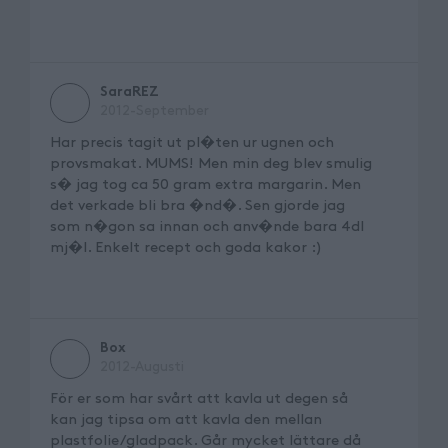
SaraREZ
2012-September
Har precis tagit ut pl�ten ur ugnen och
provsmakat. MUMS! Men min deg blev smulig
s� jag tog ca 50 gram extra margarin. Men
det verkade bli bra �nd�. Sen gjorde jag
som n�gon sa innan och anv�nde bara 4dl
mj�l. Enkelt recept och goda kakor :)
Box
2012-Augusti
För er som har svårt att kavla ut degen så
kan jag tipsa om att kavla den mellan
plastfolie/gladpack. Går mycket lättare då