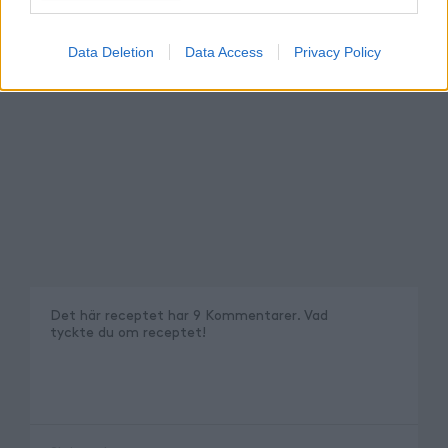
Data Deletion
Data Access
Privacy Policy
Det här receptet har
9
Kommentarer
.
Vad
tyckte du om receptet
!