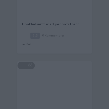
Chokladsnitt med jordnötstosca
3.5
0
Kommentarer
av
Britt
68