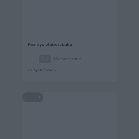
Kennys blåbärskaka
3.6
1
Kommentarer
av
Systermyran
15