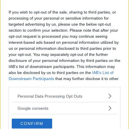
If you wish to opt-out of the sale, sharing to third parties, or
processing of your personal or sensitive information for
targeted advertising by us, please use the below opt-out
section to confirm your selection. Please note that after your
opt-out request is processed you may continue seeing
interest-based ads based on personal information utilized by
us or personal information disclosed to third parties prior to
your opt-out. You may separately opt-out of the further
disclosure of your personal information by third parties on the
IAB’s list of downstream participants. This information may
also be disclosed by us to third parties on the
IAB’s List of
Downstream Participants
that may further disclose it to other
third parties.
Please note that this website/app uses one or more Google
Personal Data Processing Opt Outs
services and may gather and store information including but
not limited to your visit or usage behaviour. You may click to
Google consents
grant or deny consent to Google and its third-party tags to
use your data for below specified purposes in below Google
CONFIRM
consent section.