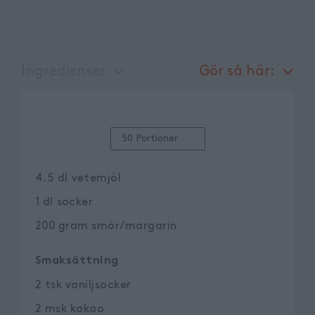
Ingredienser
Gör så här:
50 Portioner
4.5
dl
vetemjöl
1
dl
socker
200
gram
smör/margarin
Smaksättning
2
tsk
vaniljsocker
2
msk
kakao