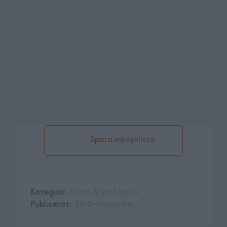
Spara inköpslista
Kategori
:
Stora & små kakor
Publicerat
:
2010-November