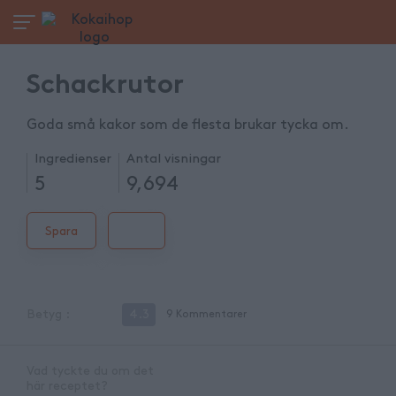
Schackrutor
Goda små kakor som de flesta brukar tycka om.
Ingredienser
Antal visningar
5
9,694
Spara
Betyg
:
4.3
9
Kommentarer
Vad tyckte du om det
här receptet?