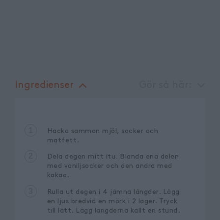
Ingredienser
Gör så här:
1
Hacka samman mjöl, socker och
matfett.
2
Dela degen mitt itu. Blanda ena delen
med vaniljsocker och den andra med
kakao.
3
Rulla ut degen i 4 jämna längder. Lägg
en ljus bredvid en mörk i 2 lager. Tryck
till lätt. Lägg längderna kallt en stund.