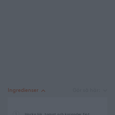
Ingredienser
Gör så här:
1
Hacka lök, tomat och koriander fint