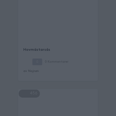
Hovmästarsås
0
0
Kommentarer
av
Nojnen
456