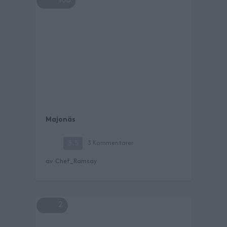
106
Majonäs
3.5
3
Kommentarer
av
Chef_Ramsay
2