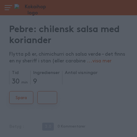
Pebre: chilensk salsa med
koriander
Flytta på er, chimichurri och salsa verde – det finns
en ny sheriff i stan (eller carabine
...
visa mer
Tid
Ingredienser
Antal visningar
30
9
min
Spara
Betyg
:
3.0
0
Kommentarer