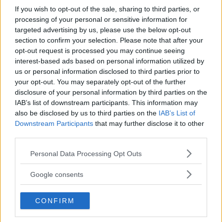
If you wish to opt-out of the sale, sharing to third parties, or
processing of your personal or sensitive information for
targeted advertising by us, please use the below opt-out
section to confirm your selection. Please note that after your
opt-out request is processed you may continue seeing
interest-based ads based on personal information utilized by
us or personal information disclosed to third parties prior to
your opt-out. You may separately opt-out of the further
disclosure of your personal information by third parties on the
IAB’s list of downstream participants. This information may
also be disclosed by us to third parties on the
IAB’s List of
Downstream Participants
that may further disclose it to other
third parties.
Please note that this website/app uses one or more Google
Personal Data Processing Opt Outs
services and may gather and store information including but
not limited to your visit or usage behaviour. You may click to
Google consents
grant or deny consent to Google and its third-party tags to
use your data for below specified purposes in below Google
CONFIRM
consent section.
Det här receptet har
0
Kommentarer
.
Vad
tyckte du om receptet
!