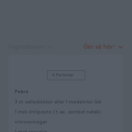
Ingredienser
Gör så här:
4 Portioner
Pebre
3
st
salladslökar eller 1 medelstor lök
1
msk
chilipasta (t.ex. sambal oelek)
vitvinsvinäger