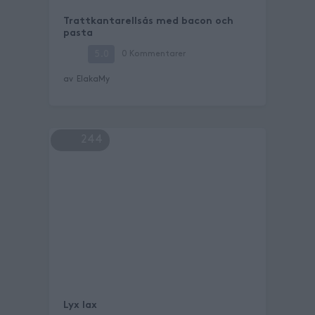
Trattkantarellsås med bacon och
pasta
5.0
0
Kommentarer
av
ElakaMy
244
Lyx lax