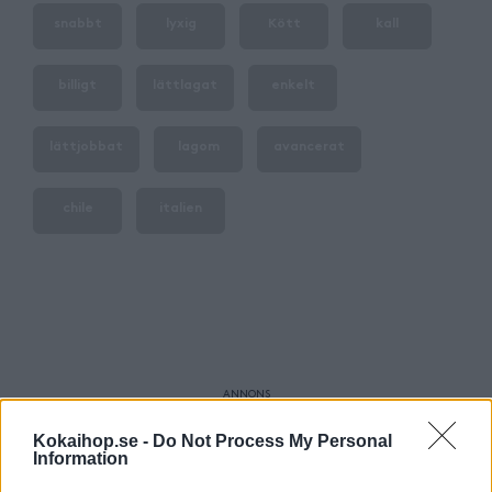
snabbt
lyxig
Kött
kall
billigt
lättlagat
enkelt
lättjobbat
lagom
avancerat
chile
italien
Kokaihop.se -
Do Not Process My Personal
Information