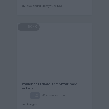
av
Alexandra Elemyr Unstad
5040
Italiendoftande färsbiffar med
örtsås
4.2
41
Kommentarer
av
Knegen