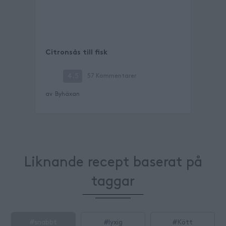
Citronsås till fisk
4.5
57
Kommentarer
av
Byhäxan
Liknande recept baserat på
taggar
#
snabbt
#
lyxig
#
Kött