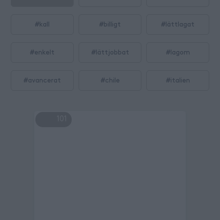
#
kall
#
billigt
#
lättlagat
#
enkelt
#
lättjobbat
#
lagom
#
avancerat
#
chile
#
italien
101