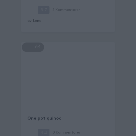
3.7
5
Kommentarer
av
Lena
64
One pot quinoa
4.3
0
Kommentarer