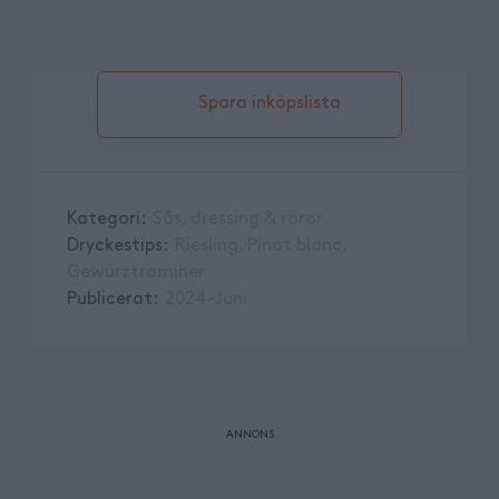
Spara inköpslista
Kategori
:
Sås, dressing & röror
Dryckestips
:
Riesling, Pinot blanc,
Gewürztraminer
Publicerat
:
2024-Juni