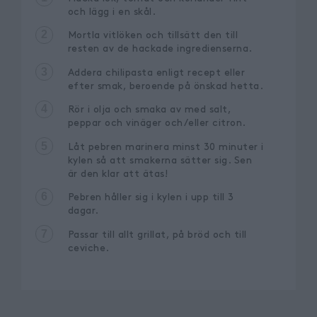
och lägg i en skål.
2
Mortla vitlöken och tillsätt den till
resten av de hackade ingredienserna.
3
Addera chilipasta enligt recept eller
efter smak, beroende på önskad hetta.
4
Rör i olja och smaka av med salt,
peppar och vinäger och/eller citron.
5
Låt pebren marinera minst 30 minuter i
kylen så att smakerna sätter sig. Sen
är den klar att ätas!
6
Pebren håller sig i kylen i upp till 3
dagar.
7
Passar till allt grillat, på bröd och till
ceviche.