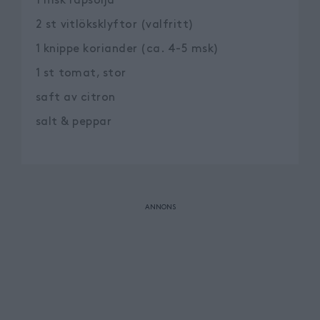
1
msk
rapsolja
2
st
vitlöksklyftor (valfritt)
1
knippe
koriander (ca. 4-5 msk)
1
st
tomat, stor
saft av citron
salt & peppar