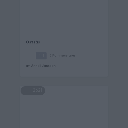
Ostsås
4.1
3
Kommentarer
av
Anneli Jansson
2621