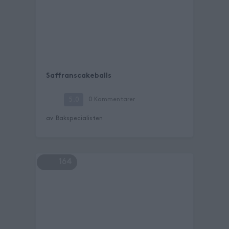
Saffranscakeballs
5.0
0
Kommentarer
av
Bakspecialisten
164