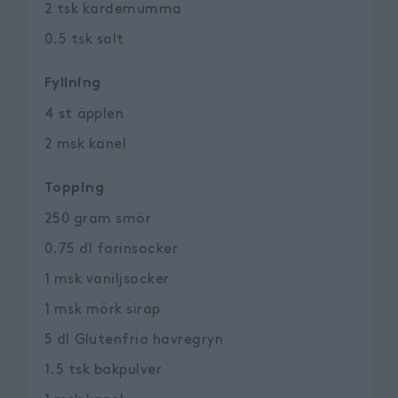
2
tsk
kardemumma
0.5
tsk
salt
Fyllning
4
st
äpplen
2
msk
kanel
Topping
250
gram
smör
0.75
dl
farinsocker
1
msk
vaniljsocker
1
msk
mörk sirap
5
dl
Glutenfria havregryn
1.5
tsk
bakpulver