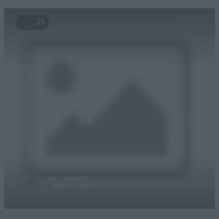
Bild
1
/
2
21
av
camha10
bild av
Okänd