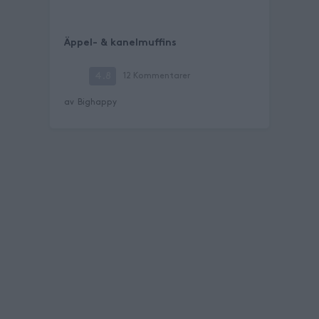
Äppel- & kanelmuffins
4.8
12
Kommentarer
av
Bighappy