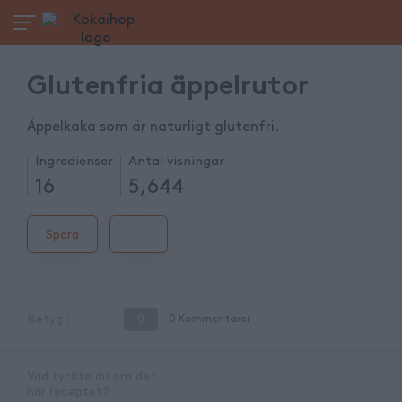
Glutenfria äppelrutor
Äppelkaka som är naturligt glutenfri.
Ingredienser
Antal visningar
16
5,644
Spara
Betyg
:
0
0
Kommentarer
Vad tyckte du om det
här receptet?