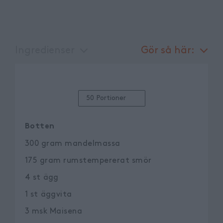
Ingredienser
Gör så här:
50 Portioner
Botten
300
gram
mandelmassa
175
gram
rumstempererat smör
4
st
ägg
1
st
äggvita
3
msk
Maisena