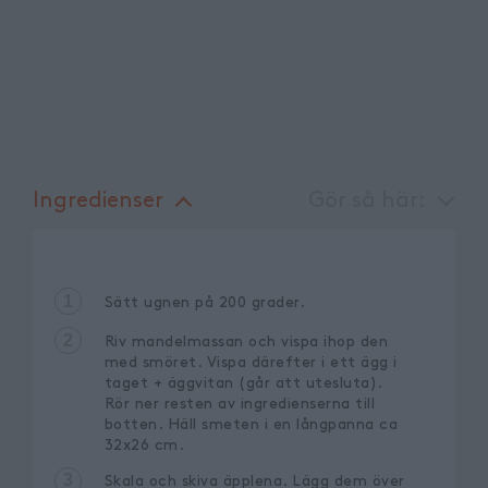
Ingredienser
Gör så här:
1
Sätt ugnen på 200 grader.
2
Riv mandelmassan och vispa ihop den
med smöret. Vispa därefter i ett ägg i
taget + äggvitan (går att utesluta).
Rör ner resten av ingredienserna till
botten. Häll smeten i en långpanna ca
32x26 cm.
3
Skala och skiva äpplena. Lägg dem över