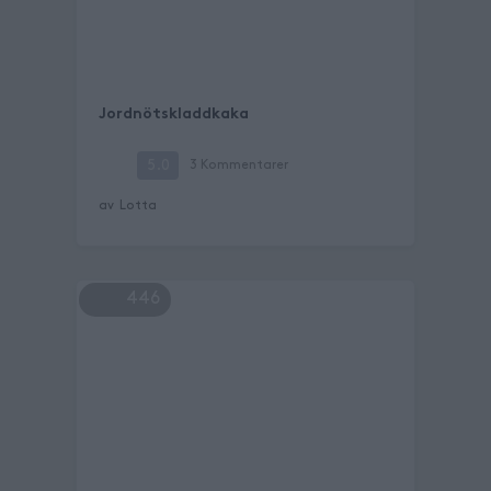
Jordnötskladdkaka
5.0
3
Kommentarer
av
Lotta
446