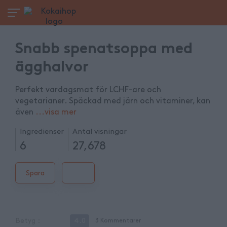
Snabb spenatsoppa med
ägghalvor
Perfekt vardagsmat för LCHF-are och
vegetarianer. Späckad med järn och vitaminer, kan
även
...
visa mer
Ingredienser
Antal visningar
6
27,678
Spara
Betyg
:
4.0
3
Kommentarer