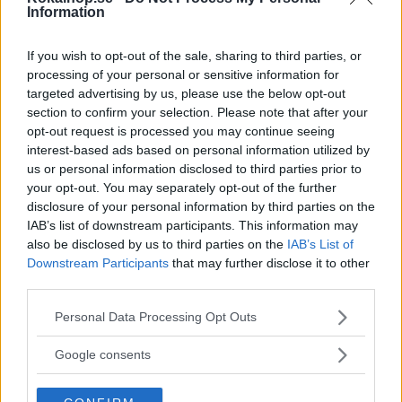
Information
Det här receptet har
3
Kommentarer
.
Vad
tyckte du om receptet
!
If you wish to opt-out of the sale, sharing to third parties, or
processing of your personal or sensitive information for
targeted advertising by us, please use the below opt-out
section to confirm your selection. Please note that after your
opt-out request is processed you may continue seeing
interest-based ads based on personal information utilized by
us or personal information disclosed to third parties prior to
your opt-out. You may separately opt-out of the further
disclosure of your personal information by third parties on the
IAB’s list of downstream participants. This information may
also be disclosed by us to third parties on the
IAB’s List of
Downstream Participants
that may further disclose it to other
Skicka
third parties.
Please note that this website/app uses one or more Google
Personal Data Processing Opt Outs
Serenn
services and may gather and store information including but
2015-Mars
not limited to your visit or usage behaviour. You may click to
Google consents
grant or deny consent to Google and its third-party tags to
Använde matgrädde och lite mjölk, inget fel
use your data for below specified purposes in below Google
på smaken men kanske lite lös soppa. Så ett