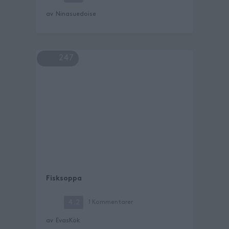
av
Ninasuedoise
247
Fisksoppa
4.2
1
Kommentarer
av
EvasKök