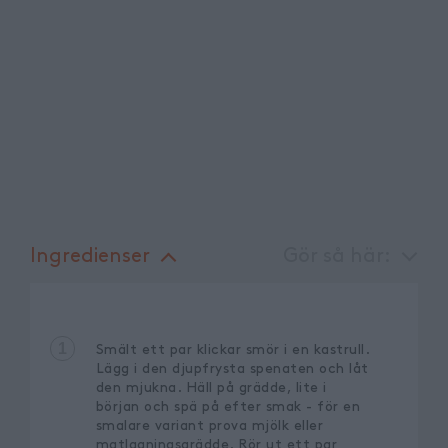
Ingredienser
Gör så här:
1
Smält ett par klickar smör i en kastrull.
Lägg i den djupfrysta spenaten och låt
den mjukna. Häll på grädde, lite i
början och spä på efter smak - för en
smalare variant prova mjölk eller
matlagningsgrädde. Rör ut ett par