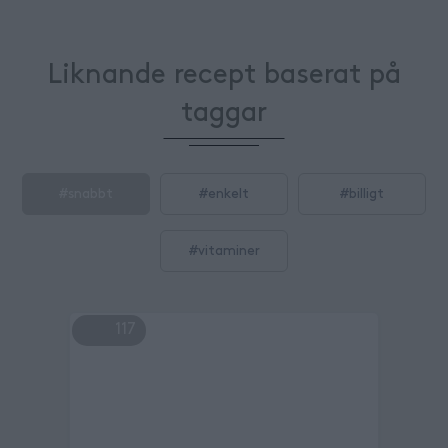
Liknande recept baserat på
taggar
#
snabbt
#
enkelt
#
billigt
#
vitaminer
117