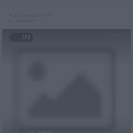
Vad tyckte du om det
här receptet?
Bild
1
/
2
552
av
Ceginskas