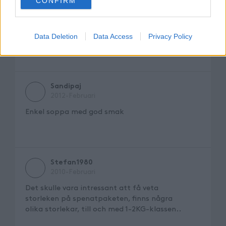
CONFIRM
consent section.
tips skulle vara att he i lite creme fraiche
istället för mjölk (alt byta ut en del av
grädden mot det för att få en krämigare
soppa)
Data Deletion
Data Access
Privacy Policy
Sandipaj
2012-Februari
Enkel soppa med god smak
Stefan1980
2010-Februari
Det skulle vara intressant att få veta
storleken på spenatpaketen, finns några
olika storlekar, till och med 1-2KG-klassen..