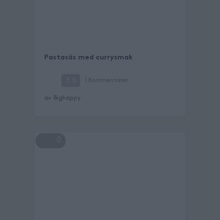
Pastasås med currysmak
3.0
1
Kommentarer
av
Bighappy
0