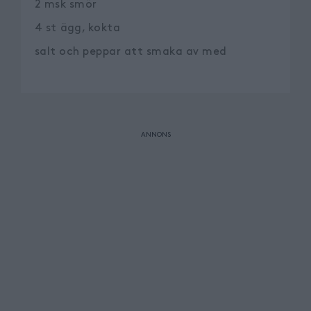
2
msk
smör
4
st
ägg, kokta
salt och peppar att smaka av med