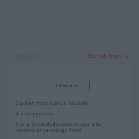
Ingredienser
Gör så här:
4 Portioner
2
paket
fryst spenat, hackad
4
dl
vispgrädde
2
st
grönsaksbuljongtärningar eller
motsvarande mängd fond