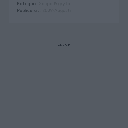
Kategori
:
Soppa & gryta
Publicerat
:
2009-Augusti