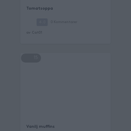
Tomatsoppa
4.0
0
Kommentarer
av
Cat01
15
Vanilj muffins