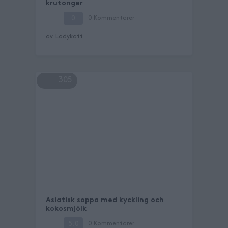
krutonger
0
0
Kommentarer
av
Ladykatt
305
Asiatisk soppa med kyckling och
kokosmjölk
5.0
0
Kommentarer