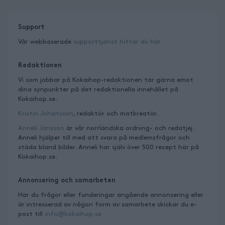
Support
Vår webbaserade
supporttjänst hittar du här.
Redaktionen
Vi som jobbar på Kokaihop-redaktionen tar gärna emot
dina synpunkter på det redaktionella innehållet på
Kokaihop.se.
Kristin Johansson
, redaktör och matkreatör.
Anneli Jansson
är vår norrländska ordning- och redatjej.
Anneli hjälper till med att svara på medlemsfrågor och
städa bland bilder. Anneli har själv över 500 recept här på
Kokaihop.se.
Annonsering och samarbeten
Har du frågor eller funderingar angående annonsering eller
är intresserad av någon form av samarbete skickar du e-
post till
info@kokaihop.se