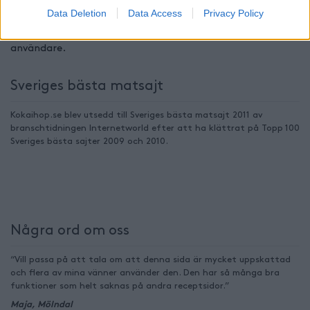
Data Deletion
Data Access
Privacy Policy
hemma på sajten Kokaihop.se förbehåller vi oss rätten
att ta bort detta innehåll utan att informera berörd
användare.
Sveriges bästa matsajt
Kokaihop.se blev utsedd till Sveriges bästa matsajt 2011 av
branschtidningen Internetworld efter att ha klättrat på Topp 100
Sveriges bästa sajter 2009 och 2010.
Några ord om oss
“Vill passa på att tala om att denna sida är mycket uppskattad
och flera av mina vänner använder den. Den har så många bra
funktioner som helt saknas på andra receptsidor.”
Maja, Mölndal