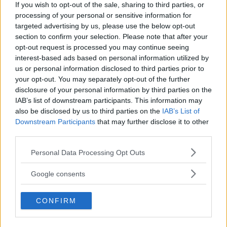
If you wish to opt-out of the sale, sharing to third parties, or
processing of your personal or sensitive information for
Varje enskild användare ansvarar själv för det innehåll
targeted advertising by us, please use the below opt-out
man lägger upp och delar på Kokaihop.se samt att
section to confirm your selection. Please note that after your
opt-out request is processed you may continue seeing
innehållet inte bryter mot lagen.
interest-based ads based on personal information utilized by
us or personal information disclosed to third parties prior to
Kokaihop.se tar inget ansvar för eventuella kostnader
your opt-out. You may separately opt-out of the further
eller konsekvenser till följd av upphovsrättsbrott som
disclosure of your personal information by third parties on the
begås av sajtens medlemmar. Ansvaret ligger på varje
IAB’s list of downstream participants. This information may
also be disclosed by us to third parties on the
IAB’s List of
enskild användare att säkerställa att man har rätt att
Downstream Participants
that may further disclose it to other
använda det innehåll man lägger upp och delar på
third parties.
kokaihop.se samt att innehållet inte bryter mot lagen.
Please note that this website/app uses one or more Google
Personal Data Processing Opt Outs
services and may gather and store information including but
I de fall vi upptäcker innehåll som publicerats på
not limited to your visit or usage behaviour. You may click to
Google consents
Kokaihop.se utan ett uttalat godkännande från
grant or deny consent to Google and its third-party tags to
upphovsmannen kommer vi utan undantag att ta bort det
use your data for below specified purposes in below Google
innehållet.
CONFIRM
consent section.
I de fall vi upptäcker olämpligt innehåll som inte hör