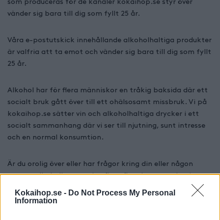
som produceras för de kanaler kokaihop.se styr över
vänder sig bara till dig som fyllt 25 år.
Våra e-postutskick innehållande alkoholhaltiga produkter
är valfria att ta emot och vänder sig bara till dig som fyllt
25 år.
Alkohol har för flera människor en tråkig baksida där ett
socialt bruk gått över till ett ohälsosamt missbruk. Vi på
kokaihop.se sätter vin och alkoholhaltiga drycker i ett
socialt sammanhang där vi ser till njutning, sunt intresse
och en normal konsumtion.
Är du orolig över eller har frågor kring din eller någon
annans alkoholkonsumtion finns flera bra organisationer
du kan vända dig till.
Kokaihop.se -
Do Not Process My Personal
Information
Innehållspolicy