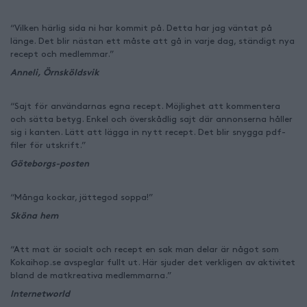
“Vilken härlig sida ni har kommit på. Detta har jag väntat på
länge. Det blir nästan ett måste att gå in varje dag, ständigt nya
recept och medlemmar.”
Anneli, Örnsköldsvik
“Sajt för användarnas egna recept. Möjlighet att kommentera
och sätta betyg. Enkel och överskådlig sajt där annonserna håller
sig i kanten. Lätt att lägga in nytt recept. Det blir snygga pdf-
filer för utskrift.”
Göteborgs-posten
“Många kockar, jättegod soppa!”
Sköna hem
“Att mat är socialt och recept en sak man delar är något som
Kokaihop.se avspeglar fullt ut. Här sjuder det verkligen av aktivitet
bland de matkreativa medlemmarna.”
Internetworld