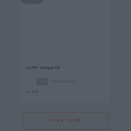
LCHF- Inlagd sill
1.0
3
Kommentarer
av
GOE
VISA FLER