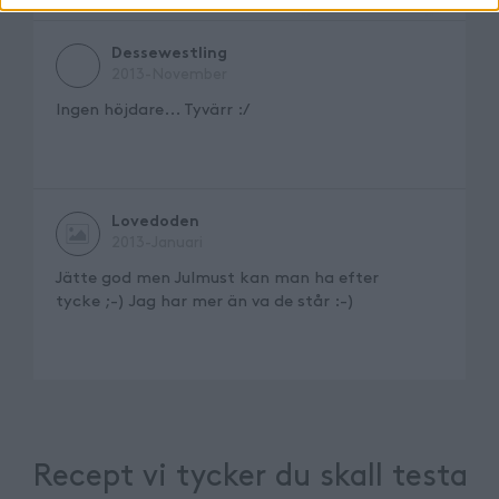
Dessewestling
2013-November
Ingen höjdare... Tyvärr :/
Lovedoden
2013-Januari
Jätte god men Julmust kan man ha efter
tycke ;-) Jag har mer än va de står :-)
Recept vi tycker du skall testa