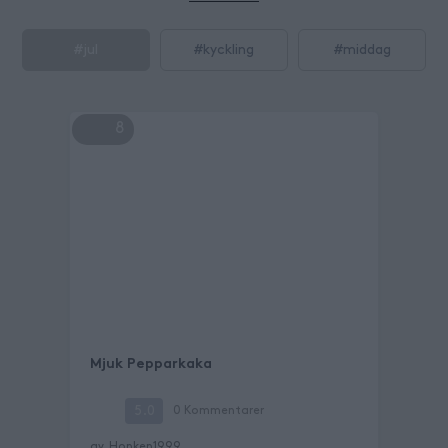
#
jul
#
kyckling
#
middag
8
Mjuk Pepparkaka
5.0
0
Kommentarer
av
Honken1999