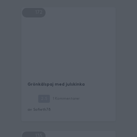
172
Grönkålspaj med julskinka
2.5
1
Kommentarer
av
Sofieth78
135