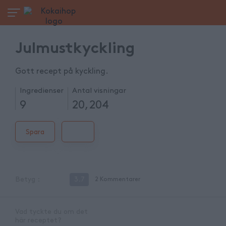
Julmustkyckling
Gott recept på kyckling.
Ingredienser
Antal visningar
9
20,204
Spara
Betyg
:
3.7
2
Kommentarer
Vad tyckte du om det
här receptet?