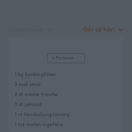
Ingredienser
Gör så här:
6 Portioner
1
kg
kycklingfiléer
2
msk
smör
2
dl
crème fraiche
3
dl
julmust
1
st
hönsbuljongtärning
1
tsk
malen ingefära