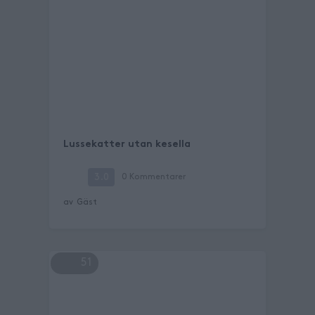
Lussekatter utan kesella
3.0
0
Kommentarer
av
Gäst
51