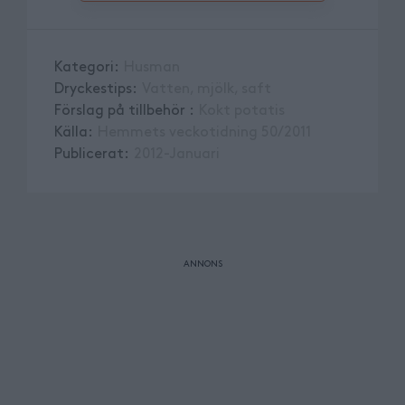
Kategori
:
Husman
Dryckestips
:
Vatten, mjölk, saft
Förslag på tillbehör
:
Kokt potatis
Källa
:
Hemmets veckotidning 50/2011
Publicerat
:
2012-Januari