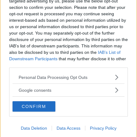
targeted advertising by us, please use the below opt-out
section to confirm your selection. Please note that after your
opt-out request is processed you may continue seeing
interest-based ads based on personal information utilized by
us or personal information disclosed to third parties prior to
your opt-out. You may separately opt-out of the further
disclosure of your personal information by third parties on the
IAB’s list of downstream participants. This information may
Det här receptet har
2
Kommentarer
.
Vad
also be disclosed by us to third parties on the
IAB’s List of
tyckte du om receptet
!
Downstream Participants
that may further disclose it to other
third parties.
Please note that this website/app uses one or more Google
Personal Data Processing Opt Outs
services and may gather and store information including but
not limited to your visit or usage behaviour. You may click to
Google consents
grant or deny consent to Google and its third-party tags to
use your data for below specified purposes in below Google
CONFIRM
consent section.
Data Deletion
Data Access
Privacy Policy
Skicka