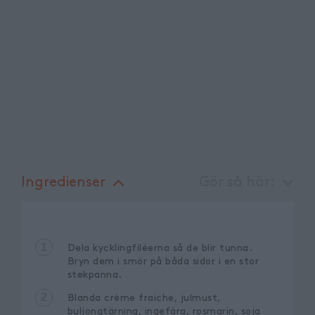
Ingredienser
Gör så här:
1
Dela kycklingfiléerna så de blir tunna.
Bryn dem i smör på båda sidor i en stor
stekpanna.
2
Blanda crème fraiche, julmust,
buljongtärning, ingefära, rosmarin, soja