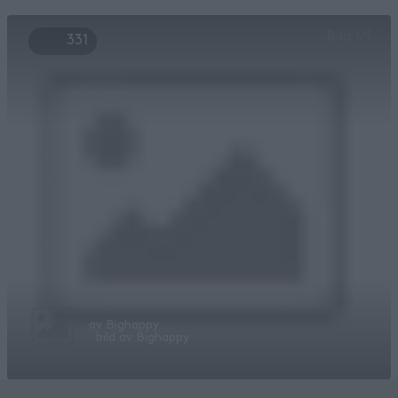
Bild
1
/
1
331
av
Bighappy
bild av
Bighappy