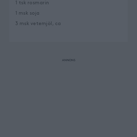
1
tsk
rosmarin
1
msk
soja
3
msk
vetemjöl, ca