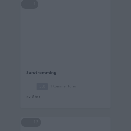
1
Surströmming
5.0
1
Kommentarer
av
Gäst
19